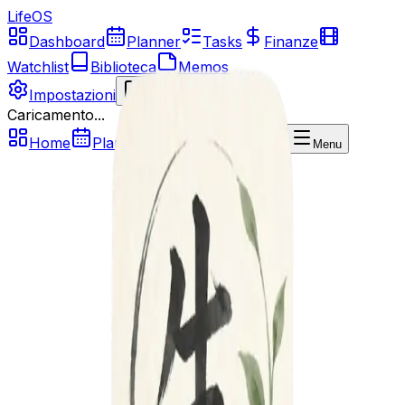
LifeOS
Dashboard
Planner
Tasks
Finanze
Watchlist
Biblioteca
Memos
Impostazioni
Esci
Caricamento...
Home
Planner
Tasks
Finanze
Menu